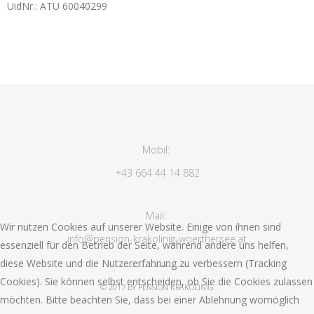
UidNr.: ATU 60040299
Mobil:
+43 664 44 14 882
Mail:
Wir nutzen Cookies auf unserer Website. Einige von ihnen sind
info@pension-krakolinig-woerthersee.at
essenziell für den Betrieb der Seite, während andere uns helfen,
diese Website und die Nutzererfahrung zu verbessern (Tracking
Cookies). Sie können selbst entscheiden, ob Sie die Cookies zulassen
© 2017 BY PENSION KRAKOLINIG
möchten. Bitte beachten Sie, dass bei einer Ablehnung womöglich