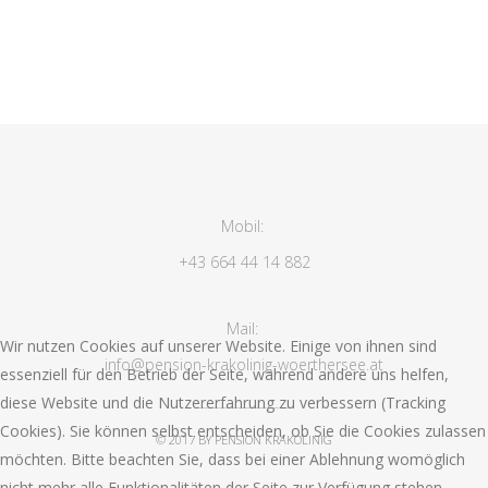
Mobil:
+43 664 44 14 882
Mail:
Wir nutzen Cookies auf unserer Website. Einige von ihnen sind
info@pension-krakolinig-woerthersee.at
essenziell für den Betrieb der Seite, während andere uns helfen,
diese Website und die Nutzererfahrung zu verbessern (Tracking
Cookies). Sie können selbst entscheiden, ob Sie die Cookies zulassen
© 2017 BY PENSION KRAKOLINIG
möchten. Bitte beachten Sie, dass bei einer Ablehnung womöglich
nicht mehr alle Funktionalitäten der Seite zur Verfügung stehen.